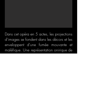
Dans cet opéra en 5 actes, les projections
d’images se fondent dans les décors et les
enveloppent d'une fumée mouvante et
maléfique. Une représentation onirique de
l'esprit malin qui hante ces contes.
OPÉRA COMIQUE EN 5 ACTES
MISE EN SCÈNE ET COSTUMES : Laurent Pelly
DIRECTION DE L’ORCHESTRE : Marc
Minkowski
SCÉNOGRAPHIE : Chantal Thomas
LUMIÈRE : Joël Adam
VIDÉO : Charles Carcopino
CHORÉGRAPHIE : Laura Scozzi
Coproduction Opéra de Bordeaux, Opéra de
Marseille