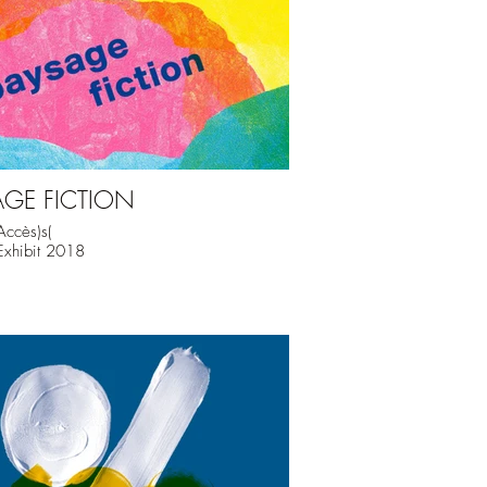
AGE FICTION
Accès)s(
 Exhibit 2018