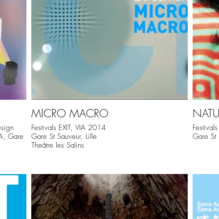
MICRO MACRO
NATUR
sign
Festivals EXIT, VIA 2014
Festival
IA, Gare
Gare St Sauveur, Lille
Gare St 
Theâtre les Salins